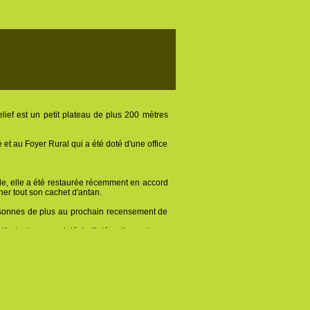
f est un petit plateau de plus 200 mètres
et au Foyer Rural qui a été doté d'une office
le, elle a été restaurée récemment en accord
er tout son cachet d'antan.
sonnes de plus au prochain recensement de
ifestent un grand désir d'intégration puisque
 ans.
s de niveau CP et CE1. Depuis 2001, un RPI
 à 18h00.