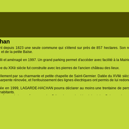
han
uis 1823 une seule commune qui s'étend sur près de 857 hectares. Son relie
 et de la petite Baïse.
i et aménagé en 1997. Un grand parking permet d'accéder avec facilité à la Mairie 
e du XIXè siècle fut construite avec les pierres de l'ancien château des lieux.
llement par sa charmante et petite chapelle de Saint-Germier. Datée du XVIIè sièc
arpente rénovée, et l'enfouissement des lignes électriques ont permis de lui redonn
nsée en 1999, LAGARDE-HACHAN pourra déclarer au moins une trentaine de per
habitants.
 néo-rural et européen, avec des Britanniques, des Irlandais et des Belges qui man
u anglais.
ent, puisqu'elle dénombre une quarantaine de jeunes entre six mois et vingt et un
petite école à classe unique qui scolarise, aujourd'hui une douzaine d'enfant
X permet aux enfants d'accéder aux autres cycles scolaires.
munale, accueille les enfants des parents qui travaillent de 8h à 9h et de 16h30
CHAN, offre de nombreux terrains à vendre.