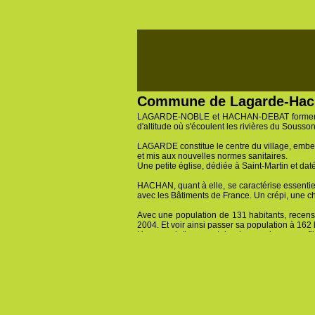
Commune de Lagarde-Hac
LAGARDE-NOBLE et HACHAN-DEBAT forment dep
d'altitude où s'écoulent les rivières du Sousson
LAGARDE constitue le centre du village, embell
et mis aux nouvelles normes sanitaires.
Une petite église, dédiée à Saint-Martin et daté
HACHAN, quant à elle, se caractérise essentie
avec les Bâtiments de France. Un crépi, une ch
Avec une population de 131 habitants, rece
2004. Et voir ainsi passer sa population à 162 
Une population ayant de plus en plus un profil
le conseil municipal compte en son sein, un él
Une population en plein rajeunissement égalem
LAGARDE-HACHAN entretient depuis 1884, une 
avec SAUVIAC, SAINT-OST et SAINT-ELIX -THEU
Une halte-garderie tenue par une employée com
Sur le territoire de sa commune, LAGARDE-HA